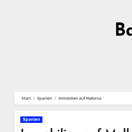
Zum
Inhalt
springen
Ba
Start
Spanien
Immobilien auf Mallorca
Spanien