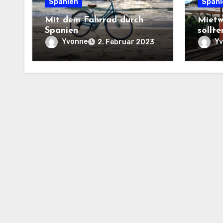
Spanien
Spani
Mit dem Fahrrad durch
Mietw
Spanien
sollte
Yvonne
Y
2. Februar 2023