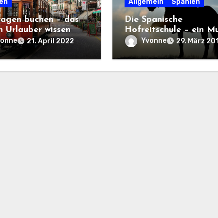
en
Allgemein
Spanien
agen buchen – das
Die Spanische
n Urlauber wissen
Hofreitschule – ein M
für Pferdeliebhaber
vonne
Yvonne
21. April 2022
29. März 20