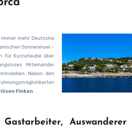
orca
nn immer mehr Deutsche
panischen Sonneninsel –
h für Kurzurlaube über
ngsloses Miteinander
 Immobilien. Neben den
 Wohnungsmöglichkeiten
riösen Finken
.
 Gastarbeiter, Auswanderer