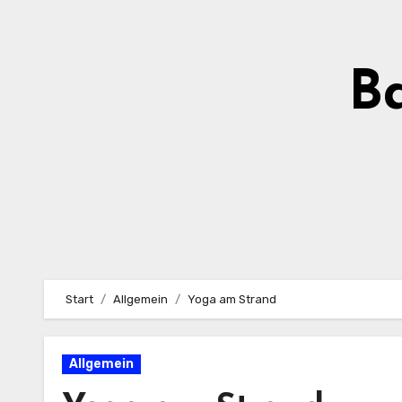
Zum
Inhalt
springen
Ba
Start
Allgemein
Yoga am Strand
Allgemein