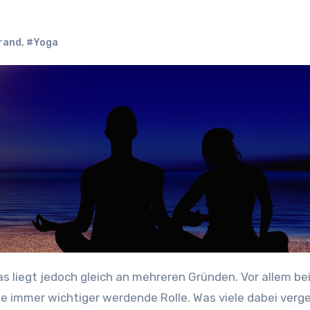
rand
,
#Yoga
s liegt jedoch gleich an mehreren Gründen. Vor allem be
e immer wichtiger werdende Rolle. Was viele dabei verg