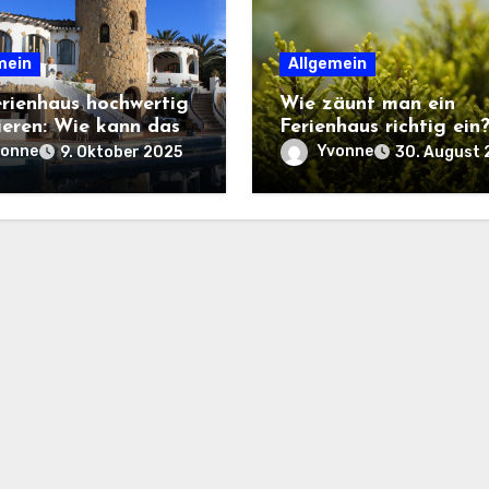
mein
Allgemein
erienhaus hochwertig
Wie zäunt man ein
ieren: Wie kann das
Ferienhaus richtig ein
hen?
vonne
Yvonne
9. Oktober 2025
30. August 