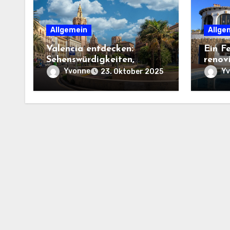
Allgemein
Allge
Valencia entdecken:
Ein F
Sehenswürdigkeiten,
renov
Strände und Geheimtipps
ausse
Yvonne
Y
23. Oktober 2025