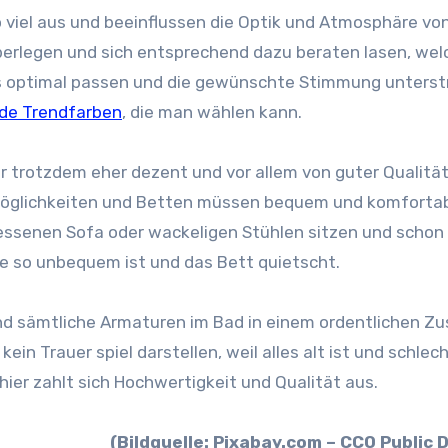
iel aus und beeinflussen die Optik und Atmosphäre vo
berlegen und sich entsprechend dazu beraten lasen, wel
s optimal passen und die gewünschte Stimmung unterst
de Trendfarben
, die man wählen kann.
r trotzdem eher dezent und vor allem von guter Qualität
tzmöglichkeiten und Betten müssen bequem und komforta
essenen Sofa oder wackeligen Stühlen sitzen und schon
ze so unbequem ist und das Bett quietscht.
 und sämtliche Armaturen im Bad in einem ordentlichen Z
kein Trauer spiel darstellen, weil alles alt ist und schlec
hier zahlt sich Hochwertigkeit und Qualität aus.
(Bildquelle: Pixabay.com – CC0 Public 