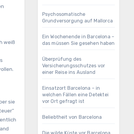
en
Psychosomatische
Grundversorgung auf Mallorca
Ein Wochenende in Barcelona –
ch weiß
das müssen Sie gesehen haben
Überprüfung des
as
Versicherungsschutzes vor
ollen.
einer Reise ins Ausland
Einsatzort Barcelona – in
welchen Fällen eine Detektei
vor Ort gefragt ist
ber sie
teuer“
Beliebtheit von Barcelona
entlich
tand
Die wilde Küste vor Barcelona