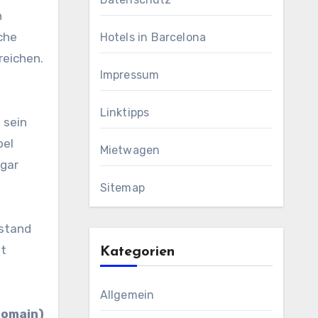
n
che
Hotels in Barcelona
reichen.
Impressum
Linktipps
 sein
bel
Mietwagen
 gar
Sitemap
ustand
ht
Kategorien
Allgemein
Domain)