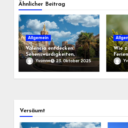
Ähnlicher Beitrag
Allgemein
Allge
Valencia entdecken:
Wie z
Sehenswürdigkeiten,
Ferien
Strände und Geheimtipps
Yvonne
Y
23. Oktober 2025
Versäumt