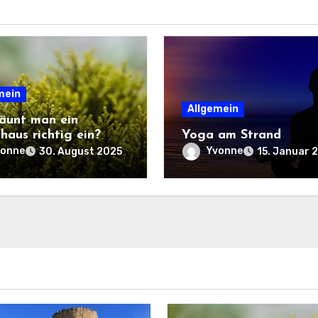
mein
Allgemein
äunt man ein
haus richtig ein?
Yoga am Strand
vonne
Yvonne
30. August 2025
15. Januar 