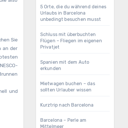
Sie also
5 Orte, die du während deines
Urlaubs in Barcelona
unbedingt besuchen musst
Schluss mit überbuchten
chen Sie
Flügen – Fliegen im eigenen
Privatjet
h an der
ebtesten
Spanien mit dem Auto
UNESCO-
erkunden
 Brunnen
Mietwagen buchen – das
sollten Urlauber wissen
nell und
Kurztrip nach Barcelona
Barcelona – Perle am
Mittelmeer