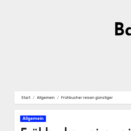
Zum
Inhalt
springen
Ba
Start
Allgemein
Frühbucher reisen günstiger
Allgemein