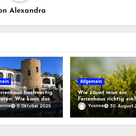
on
Alexandra
mein
Allgemein
erienhaus hochwertig
Wie zäunt man ein
ieren: Wie kann das
Ferienhaus richtig ein
hen?
vonne
Yvonne
9. Oktober 2025
30. August 