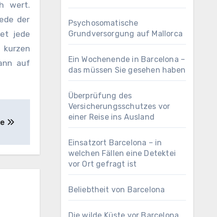
h wert.
Jede der
Psychosomatische
tet jede
Grundversorgung auf Mallorca
r kurzen
Ein Wochenende in Barcelona –
ann auf
das müssen Sie gesehen haben
Überprüfung des
Versicherungsschutzes vor
einer Reise ins Ausland
he
Einsatzort Barcelona – in
welchen Fällen eine Detektei
vor Ort gefragt ist
Beliebtheit von Barcelona
Die wilde Küste vor Barcelona