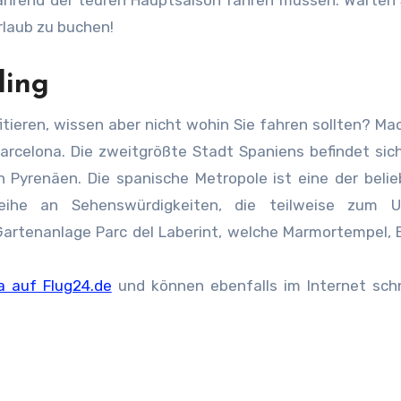
ährend der teuren Hauptsaison fahren müssen. Warten 
rlaub zu buchen!
ling
tieren, wissen aber nicht wohin Sie fahren sollten? Ma
rcelona. Die zweitgrößte Stadt Spaniens befindet sic
 Pyrenäen. Die spanische Metropole ist eine der beli
Reihe an Sehenswürdigkeiten, die teilweise zum 
 Gartenanlage Parc del Laberint, welche Marmortempel,
a auf Flug24.de
und können ebenfalls im Internet sch