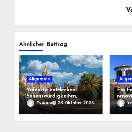
V
Ähnlicher Beitrag
Allgemein
Allge
Valencia entdecken:
Ein F
Sehenswürdigkeiten,
renov
Strände und Geheimtipps
ausse
Yvonne
Y
23. Oktober 2025