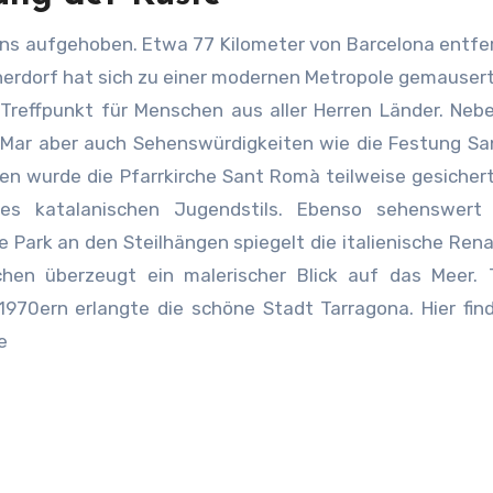
tens aufgehoben. Etwa 77 Kilometer von Barcelona entfer
scherdorf hat sich zu einer modernen Metropole gemausert
 Treffpunkt für Menschen aus aller Herren Länder. Ne
e Mar aber auch Sehenswürdigkeiten wie die Festung S
n wurde die Pfarrkirche Sant Romà teilweise gesichert.
des katalanischen Jugendstils. Ebenso sehenswert 
 Park an den Steilhängen spiegelt die italienische Ren
hen überzeugt ein malerischer Blick auf das Meer. T
1970ern erlangte die schöne Stadt Tarragona. Hier fi
e