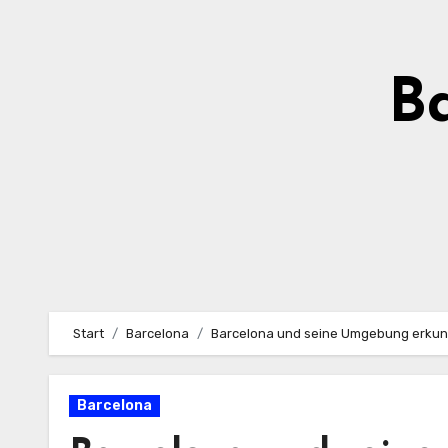
Zum
Inhalt
springen
Ba
Start
Barcelona
Barcelona und seine Umgebung erku
Barcelona