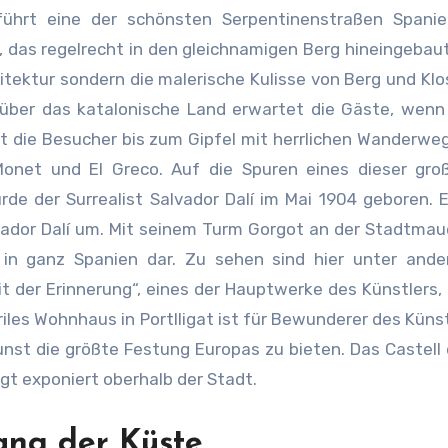
führt eine der schönsten Serpentinenstraßen Spani
, das regelrecht in den gleichnamigen Berg hineingebau
itektur sondern die malerische Kulisse von Berg und Klos
 über das katalonische Land erwartet die Gäste, wenn
gt die Besucher bis zum Gipfel mit herrlichen Wanderwe
onet und El Greco. Auf die Spuren eines dieser groß
rde der Surrealist Salvador Dalí im Mai 1904 geboren. 
ador Dalí um. Mit seinem Turm Gorgot an der Stadtmaue
in ganz Spanien dar. Zu sehen sind hier unter ande
 der Erinnerung“, eines der Hauptwerke des Künstlers, 
iles Wohnhaus in Portlligat ist für Bewunderer des Künst
unst die größte Festung Europas zu bieten. Das Castell
gt exponiert oberhalb der Stadt.
ang der Küste