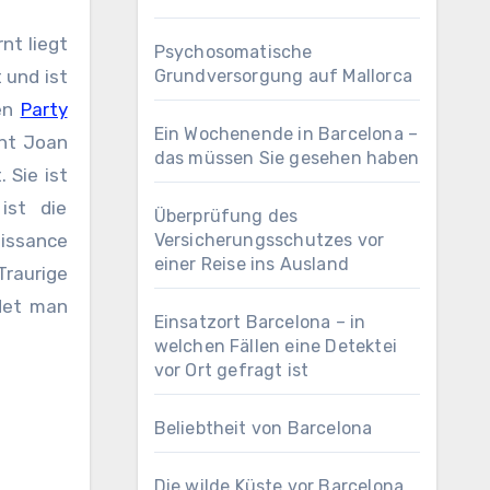
nt liegt
Psychosomatische
 und ist
Grundversorgung auf Mallorca
ben
Party
Ein Wochenende in Barcelona –
ant Joan
das müssen Sie gesehen haben
 Sie ist
ist die
Überprüfung des
aissance
Versicherungsschutzes vor
einer Reise ins Ausland
raurige
ndet man
Einsatzort Barcelona – in
welchen Fällen eine Detektei
vor Ort gefragt ist
Beliebtheit von Barcelona
Die wilde Küste vor Barcelona