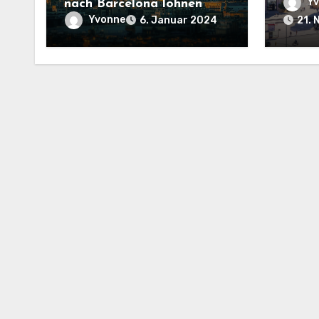
Barce
Y
nach Barcelona lohnen
besuc
Yvonne
6. Januar 2024
21.