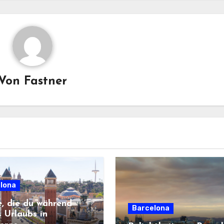
Von
Fastner
lona
e, die du während
Barcelona
s Urlaubs in