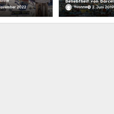
lona unbedingt
vonne
Beliebtheit von Barce
hen musst
Yvonne
 November 2022
2. Juni 2019